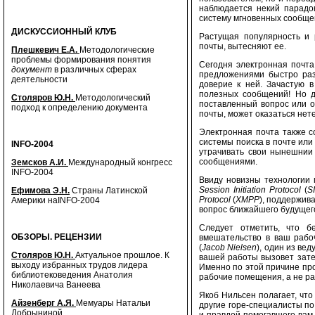
наблюдается некий парадо
систему мгновенных сообщен
ДИСКУССИОННЫЙ КЛУБ
Растущая популярность и 
почты, вытесняют ее.
Плешкевич Е.А.
Методологические
проблемы формирования понятия
Сегодня электронная почт
документ
в различных сферах
предложениями быстро раз
деятельности
доверие к ней. Зачастую 
полезных сообщений! Но д
Столяров Ю.Н.
Методологический
поставленный вопрос или о
подход к определению документа
почты, может оказаться нет
Электронная почта также с
системы поиска в почте или
INFO-2004
утрачивать свои нынешнии
сообщениями.
Земсков А.И.
Международный конгресс
INFO-2004
Ввиду новизны технологии 
Session Initiation Protocol
(
S
Ефимова Э.Н.
Страны Латинской
Protocol
(
XMPP
), поддержив
Америки наINFO-2004
вопрос ближайшего будущег
Следует отметить, что б
ОБЗОРЫ. РЕЦЕНЗИИ
вмешательство в ваш рабоч
(
Jacob Nielsen
), один из ве
Столяров Ю.Н.
Актуальное прошлое. К
вашей работы вызовет зате
выходу избранных трудов лидера
Именно по этой причине пр
библиотековедения Анатолия
рабочие помещения, а не ра
Николаевича Ванеева
Якоб Нильсен полагает, что
Айзенберг А.Я.
Мемуары Натальи
другие горе-специалисты по
Добрыниной