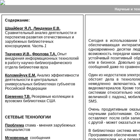
Научные и тех
Содержание:
Шрайберг Я.Л., Линдеман Е.В.
Сравнительный анализ деятельности и
перспектив развития отечественных и
Сегодня в использовании 
зарубежных библиотечных
обеспечивающая интеракти
консорциумов.
Часть 1
одновременно десятки люд
возможность передачи каких
Ткаченко И.В., Фролова Т.А.
Опыт
устойчивый позитивный обр
внедрения информационных технологий
или в бизнесе. Довольно 
в работу научно-библиографического
сообщений даже по сравнен
отдела библиотеки вуза
Один из недостатков электро
Коломейчук Е.М.
Анализ эффективности
обстоят дела в технолог
деятельности в центральных
немедленно включаетесь 
универсальных библиотеках субъектов
видеоматериалов. Кроме тог
Российской Федерации
системам относительно но
Еременко Т.В.
Резервные коллекции в
величиной с ладонь), мобил
вузовских библиотеках США
SMS.
Очень продуктивным оказы
научными работниками. Ос
СЕТЕВЫЕ ТЕХНОЛОГИИ
оставляют после себя запис
с другой - может оказаться 
Проблема
спама - мнения зарубежных
специалистов
В библиотеках система мгн
Программное обеспечение та
Мгновенные
сообщения
пользователем, но и переад