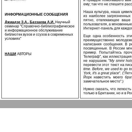
и правдой помогавшего вам 
ему; так что не спешите рас
Наша культура, наша цивили
ИНФОРМАЦИОННЫЕ СООБЩЕНИЯ
из наиболее загрязненных 
пятно, отвлекающее ваше 
Джиадзе З.А., Баззаева А.И.
Научный
пользователя, а мгновенны
семинар "Справочно-библиографическое
Интернет-панель для каждо
и информационное обслуживание
библиотек вузов и ссузов в современных
Еще одна особенность эти
условиях"
преимущественно молодежн
написания сообщения. В ре
посвященные. В России мгн
пример. Попытайтесь проч
НАШИ
АВТОРЫ
Телеграф", как иллюстрация
не нарушаем. "
My smmr hols
перевести этот текст на пис
time. Before, we used to go to
York, it's a great place
". ("Ле
Йорк навестить моего бра
замечательное место".)
Нужно сказать, что легкост
только в Британии, но и в Р